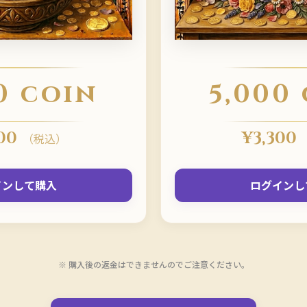
0 coin
5,000
00
¥
3,300
（税込）
インして購入
ログインし
※ 購入後の返金はできませんのでご注意ください。