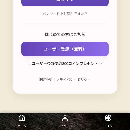
パスワードをお忘れですか？
はじめての方はこちら
ユーザー登録（無料）
＼ ユーザー登録で🎁300コインプレゼント ／
利用規約
|
プライバシーポリシー
ホーム
マイページ
コイン